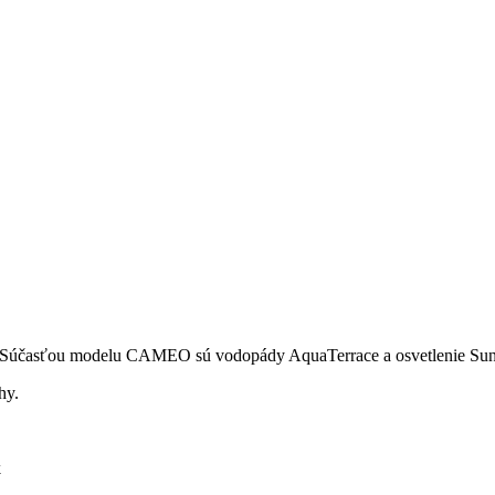
účasťou modelu CAMEO sú vodopády AquaTerrace a osvetlenie SunGl
hy.
k