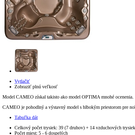
Vytlačiť
Zobraziť plnú veľkosť
Model CAMEO získal takisto ako model OPTIMA mnohé ocenenia. S
CAMEO je pohodlný a výstavný model s hlbokým priestorom pre no
Tabuľka dát
Celkový počet trysiek:
39 (7 druhov) + 14 vzduchových trysie
Počet miest:
5 - 6 dospelých