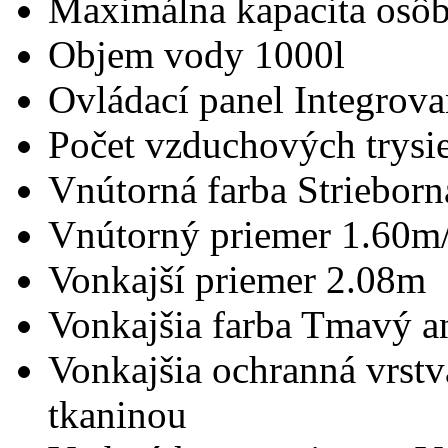
Maximálna kapacita osô
Objem vody
1000l
Ovládací panel
Integrova
Počet vzduchových trysi
Vnútorná farba
Strieborn
Vnútorný priemer
1.60m
Vonkajší priemer
2.08m
Vonkajšia farba
Tmavý an
Vonkajšia ochranná vrstv
tkaninou