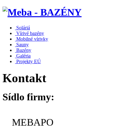
Soláriá
Vírivé bazény
Mobilné vírivky
Sauny
Bazény
Galéria
Projekty EÚ
Kontakt
Sídlo firmy:
MEBAPO